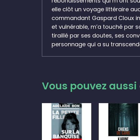
rebondissements qui m’ont souve
elle clôt
un voyage littéraire a
commandant Gaspard Cloux inca
et vulnérable, m’a touché par so
tiraillé par ses doutes, ses convi
personnage qui a su
transcend
Vous pouvez aussi 