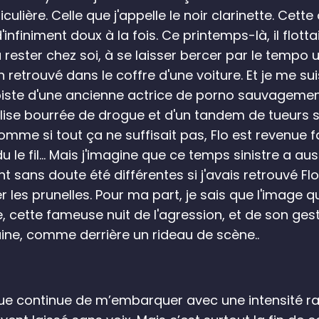
ulière. Celle que j'appelle le noir clarinette. Cett
finiment doux à la fois. Ce printemps-là, il flottait
rester chez soi, à se laisser bercer par le tempo usé
retrouvé dans le coffre d'une voiture. Et je me su
 piste d'une ancienne actrice de porno sauvagemen
valise bourrée de drogue et d'un tandem de tueurs
omme si tout ça ne suffisait pas, Flo est revenue f
rdu le fil... Mais j'imagine que ce temps sinistre a a
t sans doute été différentes si j'avais retrouvé Flo
r les prunelles. Pour ma part, je sais que l'image q
ie, cette fameuse nuit de l'agression, et de son ge
ruine, comme derrière un rideau de scène..
gue continue de m’embarquer avec une intensité r