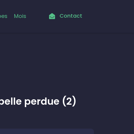
Contact
pes
Mois

belle perdue (2)