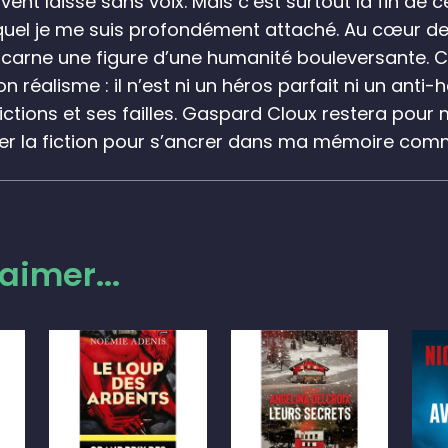
nt laissé sans voix. Mais c’est surtout la fin de c
uquel je me suis profondément attaché
. Au cœur de
rne une figure d’une humanité bouleversante. Ce 
n réalisme : il n’est ni un héros parfait ni un anti
ctions et ses failles
. Gaspard Cloux restera pour m
er la fiction pour s’ancrer dans ma mémoire
comme
aimer...