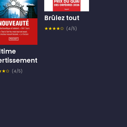
Brûlez tout
★★★★✩
(4/5)
ltime
ertissement
★★✩
(4/5)