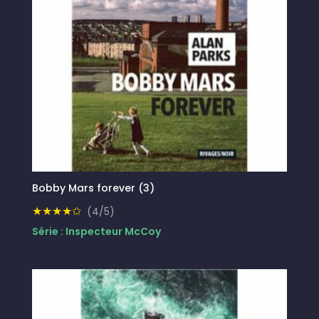
Bobby Mars forever (3)
★★★★✩
(4/5)
Série : Inspecteur McCoy