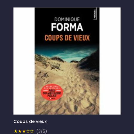
Coups de vieux
★★★✩✩
(3/5)