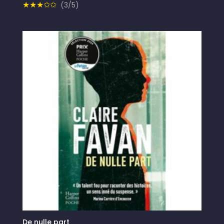
★★★✩✩
(3/5)
De nulle part