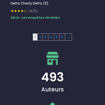
Delta Charly Delta (3)
★★★★✩
(4/5)
Série : Les enquêtes de Mako
1
2
3
4
5
6
→
493
Auteurs