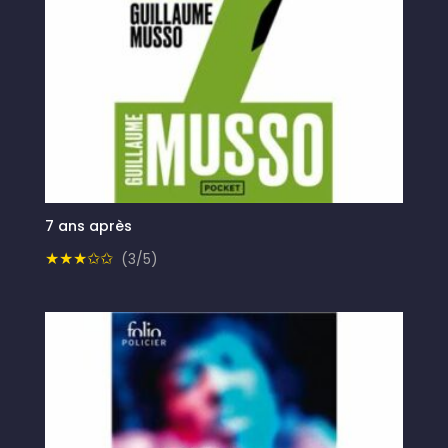
7 ans après
★★★✩✩
(3/5)