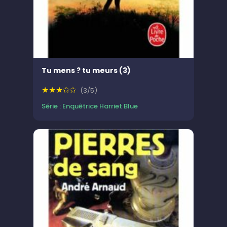
Tu mens ? tu meurs (3)
★★★✩✩
(3/5)
Série : Enquêtrice Harriet Blue