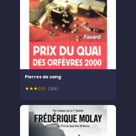
Pierres de sang
★★★✩✩
(3/5)