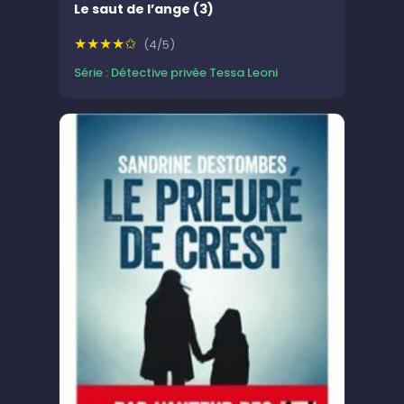
Le saut de l’ange (3)
★★★★✩
(4/5)
Série : Détective privèe Tessa Leoni