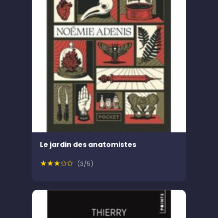
Le jardin des anatomistes
★★★✩✩
(3/5)