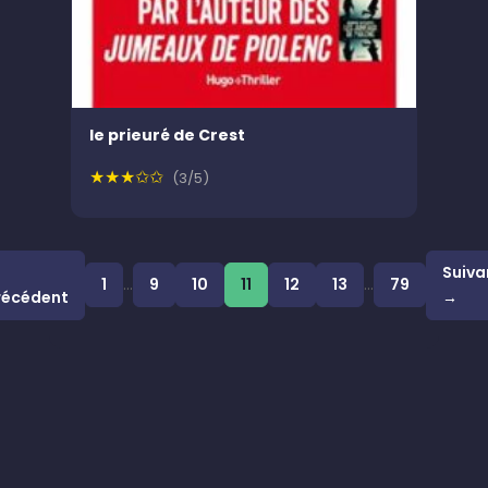
le prieuré de Crest
★★★✩✩
(3/5)
Suiva
1
…
9
10
11
12
13
…
79
récédent
→