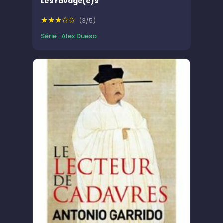
Les ravagé(e)s
★★★✩✩
(3/5)
Série : Alex Dueso