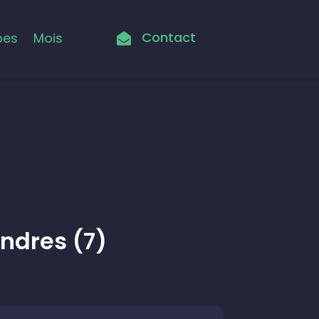
Contact
pes
Mois

ndres (7)