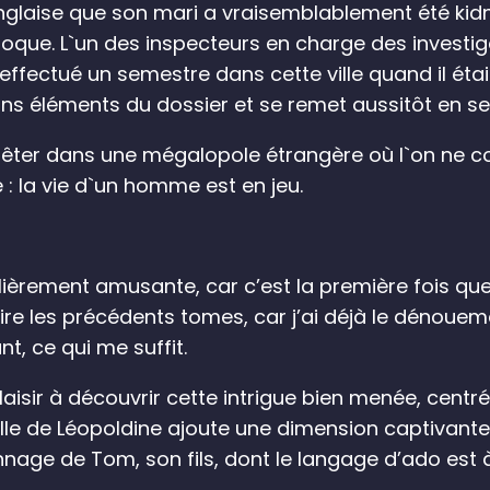
anglaise que son mari a vraisemblablement été kidn
loque. L`un des inspecteurs en charge des investiga
fectué un semestre dans cette ville quand il était 
ns éléments du dossier et se remet aussitôt en sel
nquêter dans une mégalopole étrangère où l`on ne c
: la vie d`un homme est en jeu.
ulièrement amusante, car c’est la première fois que 
e lire les précédents tomes, car j’ai déjà le dénoue
nt, ce qui me suffit.
plaisir à découvrir cette intrigue bien menée, centr
ille de Léopoldine ajoute une dimension captivante à
ge de Tom, son fils, dont le langage d’ado est à la