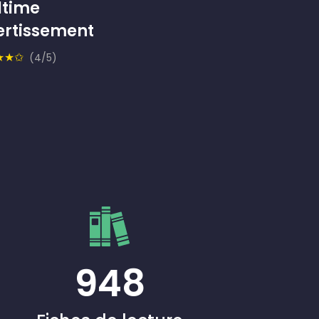
ltime
ertissement
★★✩
(4/5)
948