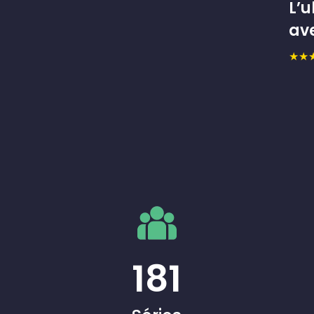
L’u
av
★★
181