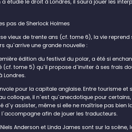
a étudié le droit à Londres, il saura jouer les inter
les pas de Sherlock Holmes
ase vieux de trente ans (cf. tome 6), la vie repre
rs qu`arrive une grande nouvelle :
emière édition du festival du polar, a été si encha
rvé (cf. tome 5) qu`il propose d`inviter à ses frais
à Londres.
nvole pour la capitale anglaise. Entre tourisme et 
 colloque, il n`est qu`anecdotique pour certains,
idé d`y assister, même si elle ne maîtrise pas bien
, l`accompagne afin de jouer les traducteurs.
 Niels Anderson et Linda James sont sur la scène, l