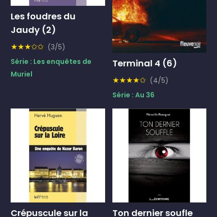
Les foudres du
Jaudy (2)
★★★✩✩
(3/5)
Série : Les enquêtes de
Terminal 4 (6)
Muriel
★★★★✩
(4/5)
Série : Au 36
Crépuscule sur la
Ton dernier soufle