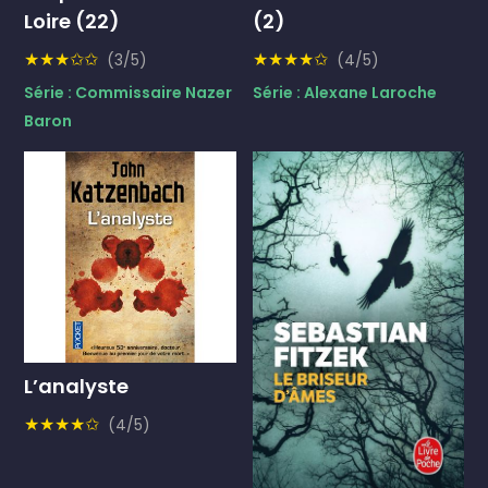
Loire (22)
(2)
★★★✩✩
★★★★✩
(3/5)
(4/5)
Série : Commissaire Nazer
Série : Alexane Laroche
Baron
L’analyste
★★★★✩
(4/5)