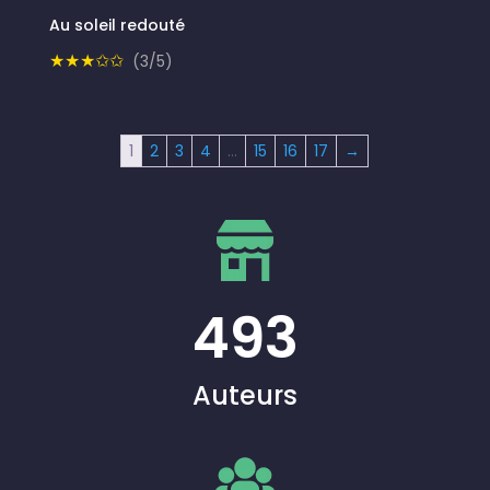
Au soleil redouté
★★★✩✩
(3/5)
1
2
3
4
…
15
16
17
→
493
Auteurs