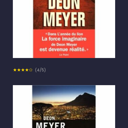
★★★★✩
(4/5)