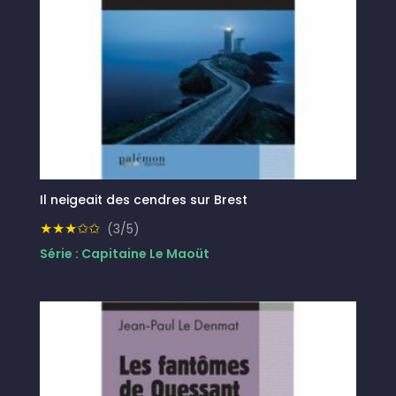
Il neigeait des cendres sur Brest
★★★✩✩
(3/5)
Série : Capitaine Le Maoüt