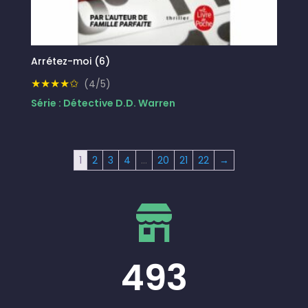
Arrétez-moi (6)
★★★★✩
(4/5)
Série : Détective D.D. Warren
1
2
3
4
…
20
21
22
→
493