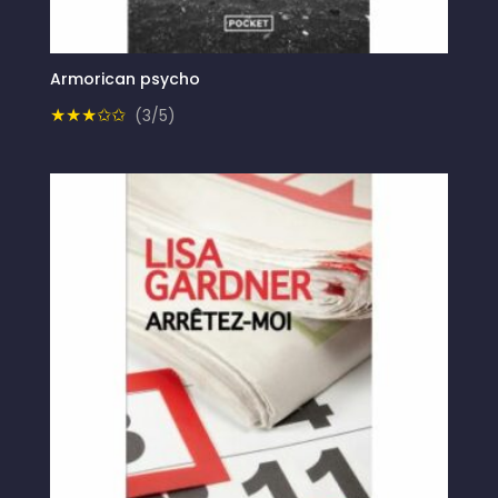
Armorican psycho
★★★✩✩
(3/5)