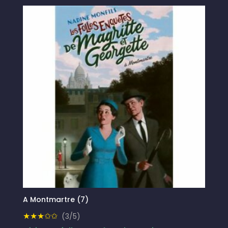
A Montmartre (7)
★★★✩✩
(3/5)