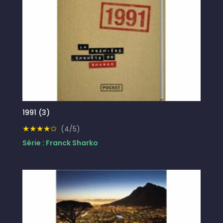
1991 (3)
★★★★✩
(4/5)
Série : Franck Sharko