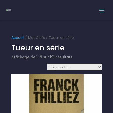
Accueil
/ Mot Clefs / Tueur en série
Tueur en série
Affichage de 1–9 sur 191 résultats