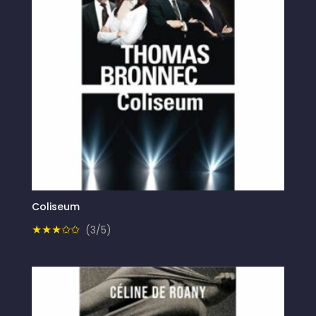
Coliseum
★★★✩✩
(3/5)