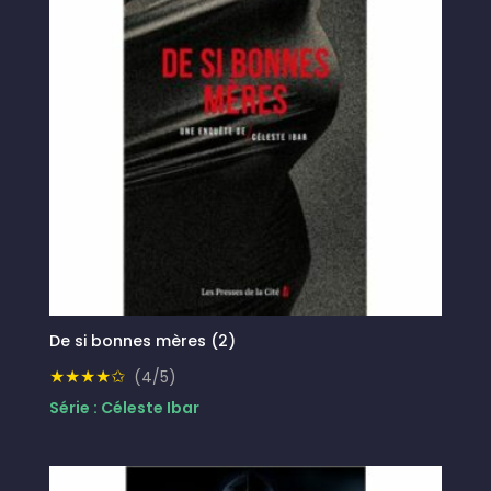
De si bonnes mères (2)
★★★★✩
(4/5)
Série : Céleste Ibar