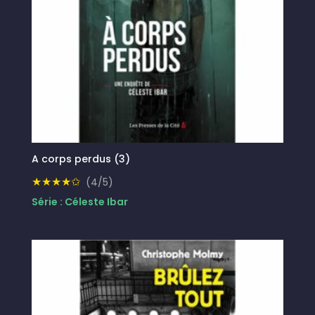
A corps perdus (3)
★★★★✩
(4/5)
Série : Céleste Ibar