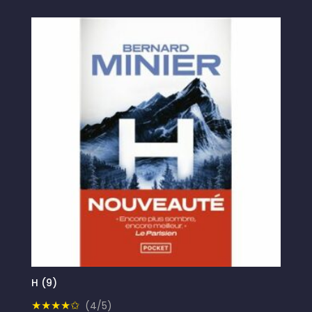
H (9)
★★★★✩
(4/5)