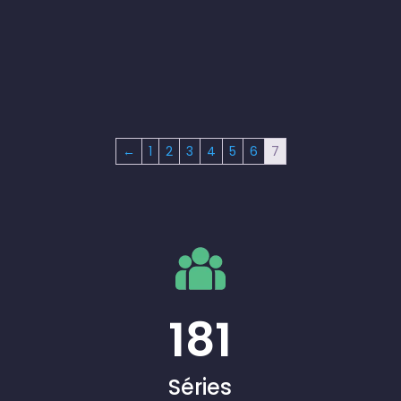
←
1
2
3
4
5
6
7
181
Séries