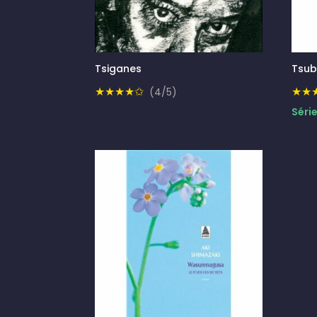
Tsiganes
Tsub
★★★★✩
★★
(4/5)
Série