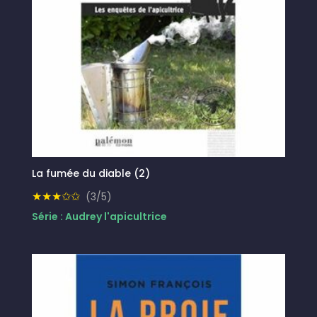
La fumée du diable (2)
★★★✩✩
(3/5)
Série : Audrey l'apicultrice