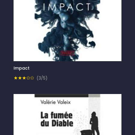
Impact
★★★✩✩
(3/5)