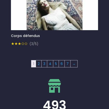
Corps défendus
★★★✩✩
(3/5)
1
2
3
4
5
6
7
→
493