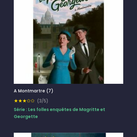
A Montmartre (7)
★★★✩✩
(3/5)
Série : Les folles enquêtes de Magritte et
Georgette