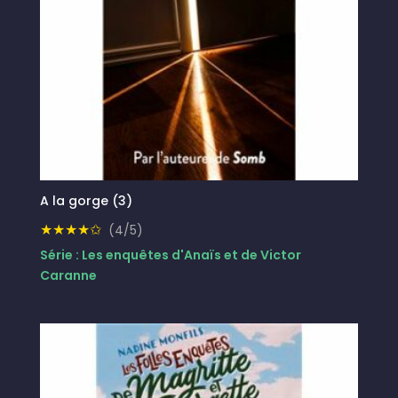
A la gorge (3)
★★★★✩
(4/5)
Série : Les enquêtes d'Anaïs et de Victor
Caranne