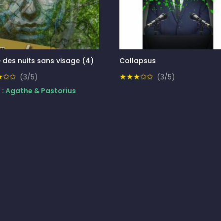
e des nuits sans visage (4)
Collapsus
★✩✩
★★★✩✩
(3/5)
(3/5)
e : Agathe & Pastorius