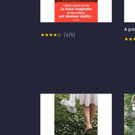
A pa
★★★★✩
(4/5)
★★