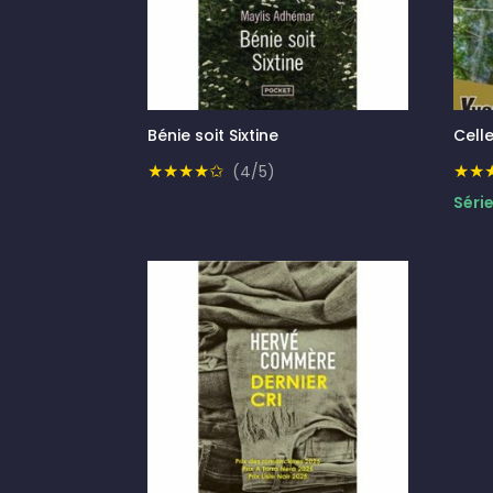
Bénie soit Sixtine
Cell
★★★★✩
★★
(4/5)
Séri