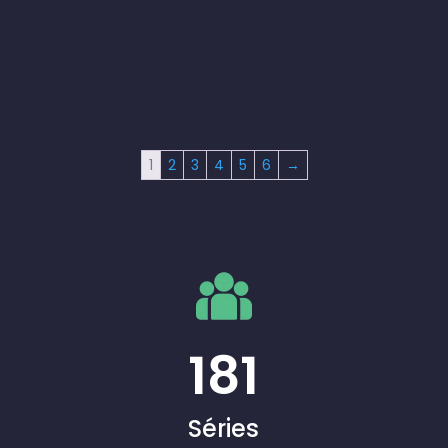
1
2
3
4
5
6
→
181
Séries