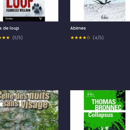
s de loup
Abimes
★★★
★★★★✩
(5/5)
(4/5)