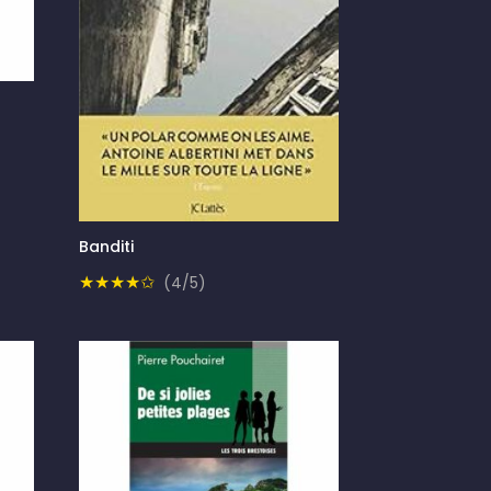
Banditi
★★★★✩
(4/5)