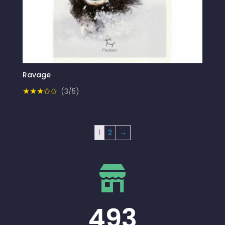
Ravage
★★★✩✩
(3/5)
1
2
→
493