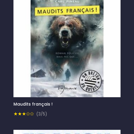
Maudits français !
★★★✩✩
(3/5)